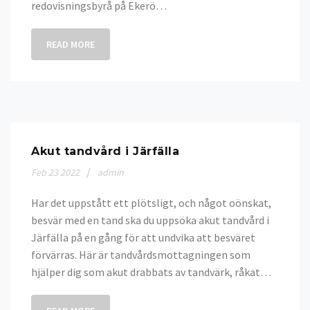
redovisningsbyrå på Ekerö…
READ MORE
Akut tandvård i Järfälla
Feb
23
2022
admin
Har det uppstått ett plötsligt, och något oönskat,
besvär med en tand ska du uppsöka akut tandvård i
Järfälla på en gång för att undvika att besväret
förvärras. Här är tandvårdsmottagningen som
hjälper dig som akut drabbats av tandvärk, råkat…