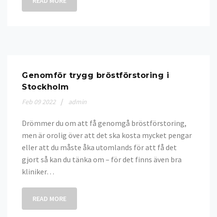
READ MORE
Genomför trygg bröstförstoring i
Stockholm
Feb
09
2022
admin
Drömmer du om att få genomgå bröstförstoring,
men är orolig över att det ska kosta mycket pengar
eller att du måste åka utomlands för att få det
gjort så kan du tänka om – för det finns även bra
kliniker…
READ MORE