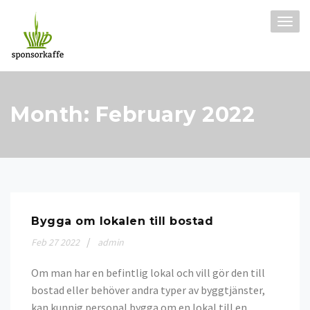
Skip
to
TOGG
content
NAVI
Month:
February 2022
Bygga om lokalen till bostad
Feb
27
2022
admin
Om man har en befintlig lokal och vill gör den till
bostad eller behöver andra typer av byggtjänster,
kan kunnig personal bygga om en lokal till en