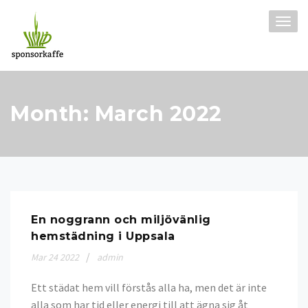
Skip
to
TOGG
content
NAVI
Month:
March 2022
En noggrann och miljövänlig
hemstädning i Uppsala
Mar
24
2022
admin
Ett städat hem vill förstås alla ha, men det är inte
alla som har tid eller energi till att ägna sig åt