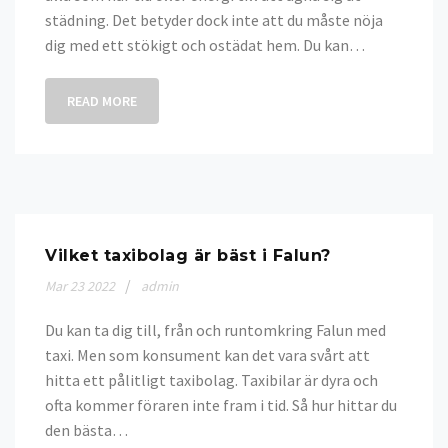
städning. Det betyder dock inte att du måste nöja
dig med ett stökigt och ostädat hem. Du kan…
READ MORE
Vilket taxibolag är bäst i Falun?
Mar
23
2022
admin
Du kan ta dig till, från och runtomkring Falun med
taxi. Men som konsument kan det vara svårt att
hitta ett pålitligt taxibolag. Taxibilar är dyra och
ofta kommer föraren inte fram i tid. Så hur hittar du
den bästa…